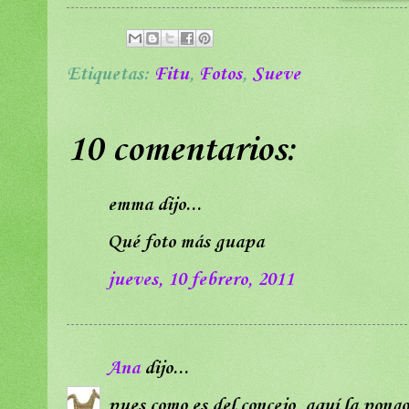
Etiquetas:
Fitu
,
Fotos
,
Sueve
10 comentarios:
emma dijo...
Qué foto más guapa
jueves, 10 febrero, 2011
Ana
dijo...
pues como es del concejo, aquí la pongo