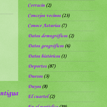
Cerracín
(2)
Concejos vecinos
(23)
Conoce Asturias
(7)
Datos demográficos
(2)
Datos geográficos
(6)
Datos históricos
(1)
Deportes
(87)
Duesos
(3)
Duyos
(8)
ntigua
El cuartel
(2)
En el periódico
(59)