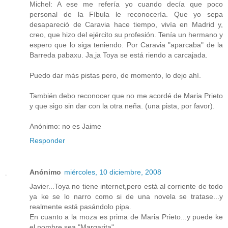
Michel: A ese me refería yo cuando decía que poco
personal de la Fíbula le reconocería. Que yo sepa
desapareció de Caravia hace tiempo, vivía en Madrid y,
creo, que hizo del ejército su profesión. Tenía un hermano y
espero que lo siga teniendo. Por Caravia "aparcaba" de la
Barreda pabaxu. Ja,ja Toya se está riendo a carcajada.
Puedo dar más pistas pero, de momento, lo dejo ahí.
También debo reconocer que no me acordé de Maria Prieto
y que sigo sin dar con la otra neña. (una pista, por favor).
Anónimo: no es Jaime
Responder
Anónimo
miércoles, 10 diciembre, 2008
Javier...Toya no tiene internet,pero està al corriente de todo
ya ke se lo narro como si de una novela se tratase...y
realmente está pasándolo pipa.
En cuanto a la moza es prima de Maria Prieto...y puede ke
el nombre sea "Margarita"...