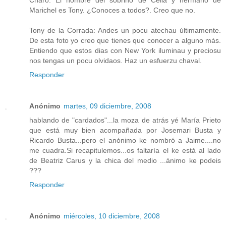
Charo: El nombre del sobrino de Celia y hermano de
Marichel es Tony. ¿Conoces a todos?. Creo que no.
Tony de la Corrada: Andes un pocu atechau últimamente.
De esta foto yo creo que tienes que conocer a alguno más.
Entiendo que estos dias con New York iluminau y preciosu
nos tengas un pocu olvidaos. Haz un esfuerzu chaval.
Responder
Anónimo
martes, 09 diciembre, 2008
hablando de "cardados"...la moza de atrás yé María Prieto
que está muy bien acompañada por Josemari Busta y
Ricardo Busta...pero el anónimo ke nombró a Jaime....no
me cuadra.Si recapitulemos...os faltaría el ke está al lado
de Beatriz Carus y la chica del medio ...ánimo ke podeis
???
Responder
Anónimo
miércoles, 10 diciembre, 2008