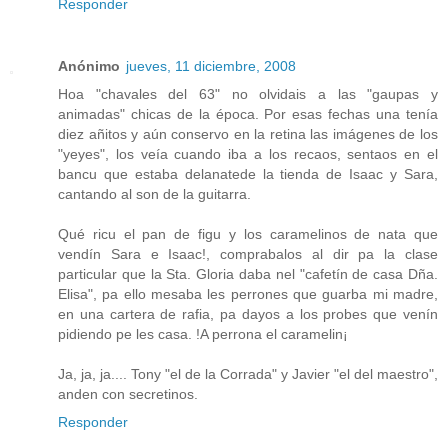
Responder
Anónimo
jueves, 11 diciembre, 2008
Hoa "chavales del 63" no olvidais a las "gaupas y
animadas" chicas de la época. Por esas fechas una tenía
diez añitos y aún conservo en la retina las imágenes de los
"yeyes", los veía cuando iba a los recaos, sentaos en el
bancu que estaba delanatede la tienda de Isaac y Sara,
cantando al son de la guitarra.
Qué ricu el pan de figu y los caramelinos de nata que
vendín Sara e Isaac!, comprabalos al dir pa la clase
particular que la Sta. Gloria daba nel "cafetín de casa Dña.
Elisa", pa ello mesaba les perrones que guarba mi madre,
en una cartera de rafia, pa dayos a los probes que venín
pidiendo pe les casa. !A perrona el caramelin¡
Ja, ja, ja.... Tony "el de la Corrada" y Javier "el del maestro",
anden con secretinos.
Responder