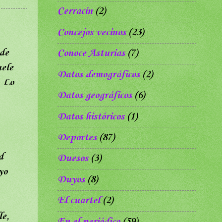
Cerracín
(2)
Concejos vecinos
(23)
 de
Conoce Asturias
(7)
uele
Datos demográficos
(2)
. Lo
Datos geográficos
(6)
Datos históricos
(1)
Deportes
(87)
d
Duesos
(3)
yo
Duyos
(8)
El cuartel
(2)
le,
En el periódico
(59)