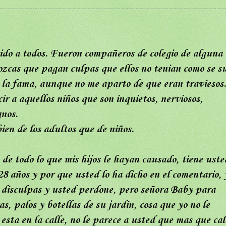
ido a todos. Fueron compañeros de colegio de alguna
zcas que pagan culpas que ellos no tenian como se s
an la fama, aunque no me aparto de que eran traviesos
ir a aquellos niños que son inquietos, nerviosos,
gnos.
ien de los adultos que de niños.
de todo lo que mis hijos le hayan causado, tiene uste
28 años y por que usted lo ha dicho en el comentario, 
is disculpas y usted perdone, pero señora Baby para
as, palos y botellas de su jardin, cosa que yo no le
sta en la calle, no le parece a usted que mas que cal