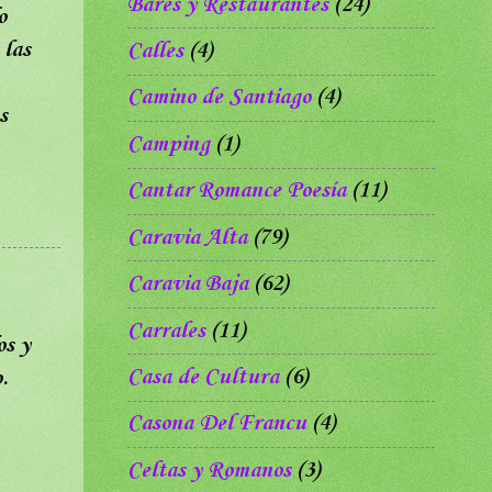
Bares y Restaurantes
(24)
o
 las
Calles
(4)
Camino de Santiago
(4)
s
Camping
(1)
Cantar Romance Poesía
(11)
Caravia Alta
(79)
Caravia Baja
(62)
Carrales
(11)
os y
Casa de Cultura
(6)
.
Casona Del Francu
(4)
Celtas y Romanos
(3)