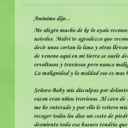
Anónimo dijo...
Me alegro mucho de ke lo ayais reconoc
ustedes. Malvi te agradezco que recono
decir unos cortan la lana y otros llev
de veneno aqui en mi tierra se suele dec
revoltosos y traviesos pero nunca mali
La malignidad y la maldad eso es mas b
Señora Baby mis disculpas por delante 
razon eran niños traviesos. Al cavo de 
me he enterado y por ello le reitero m
recoger todos los dias un cesto de piedr
desmiento toda esa basura tendria que e