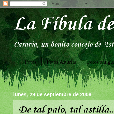
La Fíbula de
Caravia, un bonito concejo de Astu
Fotos
Fotos Asturias
Fotos antigu
lunes, 29 de septiembre de 2008
De tal palo, tal astilla..