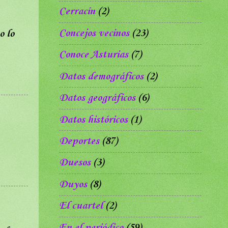
Cerracín
(2)
Concejos vecinos
(23)
o lo
Conoce Asturias
(7)
Datos demográficos
(2)
Datos geográficos
(6)
Datos históricos
(1)
Deportes
(87)
Duesos
(3)
Duyos
(8)
El cuartel
(2)
En el periódico
(59)