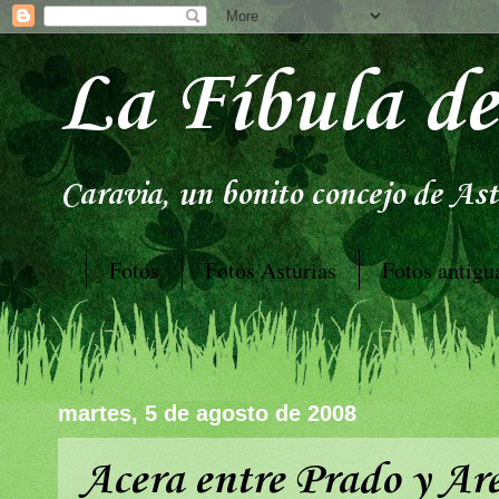
La Fíbula de
Caravia, un bonito concejo de Astu
Fotos
Fotos Asturias
Fotos antigu
martes, 5 de agosto de 2008
Acera entre Prado y Ar