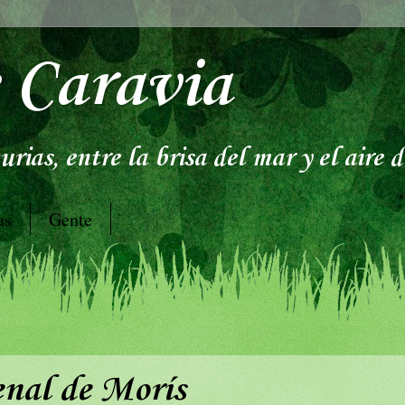
 Caravia
rias, entre la brisa del mar y el aire 
as
Gente
enal de Morís