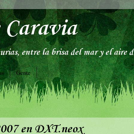
 Caravia
rias, entre la brisa del mar y el aire 
as
Gente
 2007 en DXT.neox